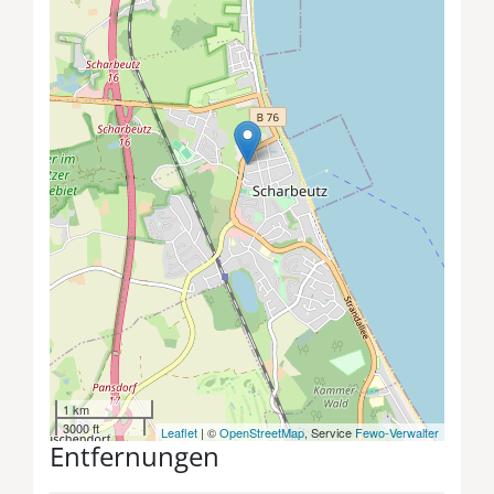
1 km
3000 ft
Leaflet
| ©
OpenStreetMap
, Service
Fewo-Verwalter
Entfernungen